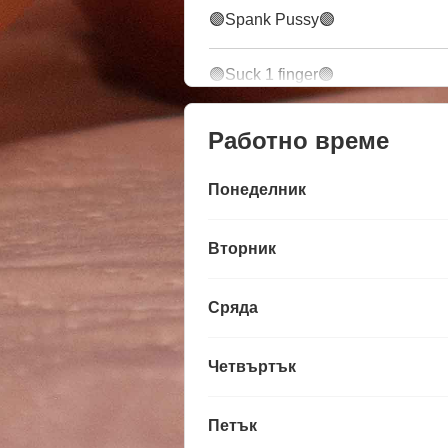
🟣Spank Pussy🟣
🟣Suck 1 finger🟣
Работно време
Понеделник
Вторник
Сряда
Четвъртък
Петък