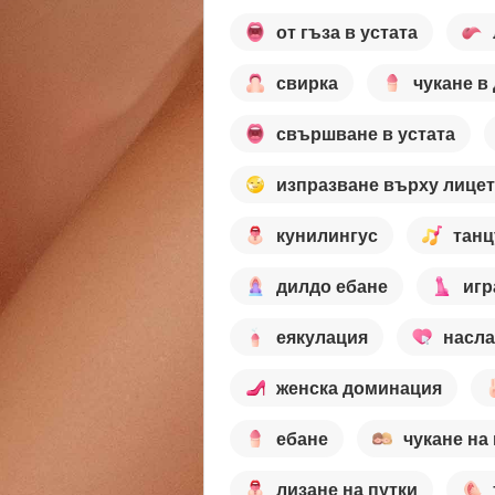
от гъза в устата
свирка
чукане в
свършване в устата
изпразване върху лице
кунилингус
тан
дилдо ебане
игр
еякулация
насл
женска доминация
ебане
чукане на
лизане на путки