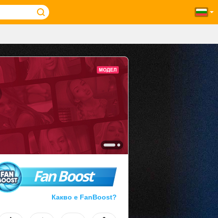
Fan Boost
Какво е FanBoost?