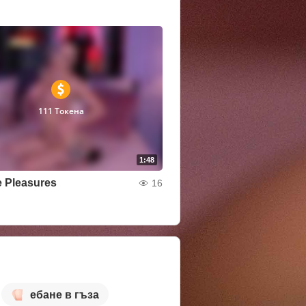
111 Токена
1:48
 Pleasures
16
ебане в гъза