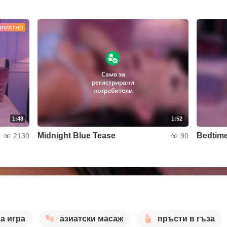
ЗПЛАТНО
Само за
регистрирани
потребители
1:48
1:52
Midnight Blue Tease
Bedtime
2130
90
а игра
азиатски масаж
пръсти в гъза