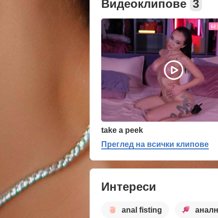
Видеоклипове
3
БЕ
take a peek
Преглед на всички клипове
Интереси
anal fisting
аналн