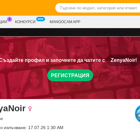
ЦИИ
КОНКУРСИ
MANGOCAM APP
Създайте профил и започнете да чатите с
ZenyaNoir!
РЕГИСТРАЦИЯ
yaNoir
ни
о излъчване: 17.07.26 1:30 AM