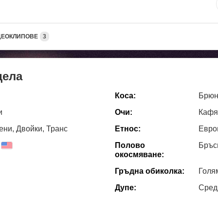
ДЕОКЛИПОВЕ
3
дела
Коса:
Брюн
и
Очи:
Кафя
ни, Двойки, Транс
Етнос:
Евро
Полово
Бръс
окосмяване:
Гръдна обиколка:
Голя
Дупе:
Сред