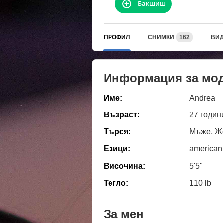
Бакшиш
ПРОФИЛ
СНИМКИ
162
ВИ
Информация за мо
Име:
Andrea
Възраст:
27 годин
Търся:
Мъже, Же
Езици:
american
Височина:
5'5"
Тегло:
110 lb
За мен