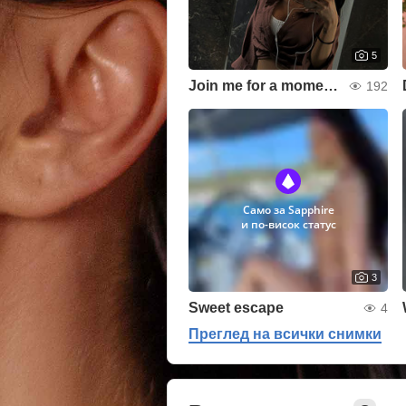
5
Join me for a moment👀
192
Само за Sapphire
и по-висок статус
3
Sweet escape
4
Преглед на всички снимки