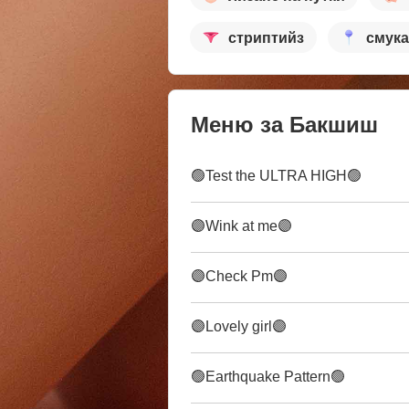
стриптийз
смук
Меню за Бакшиш
🟢Test the ULTRA HIGH🟢
🟣Wink at me🟣
🟣Check Pm🟣
🟣Lovely girl🟣
🟢Earthquake Pattern🟢