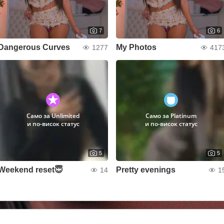
7
6
Dangerous Curves
My Photos
1277
417
Само за Unlimited
Само за Platinum
и по-висок статус
и по-висок статус
5
5
Weekend reset😇
Pretty evenings
14
1