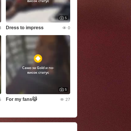
висок статус
5
Dress to impress
3
0
Само за Gold и по-
висок статус
5
For my fans😽
5
27