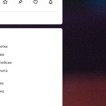
етки
ви
пейски
ната
ма
нa