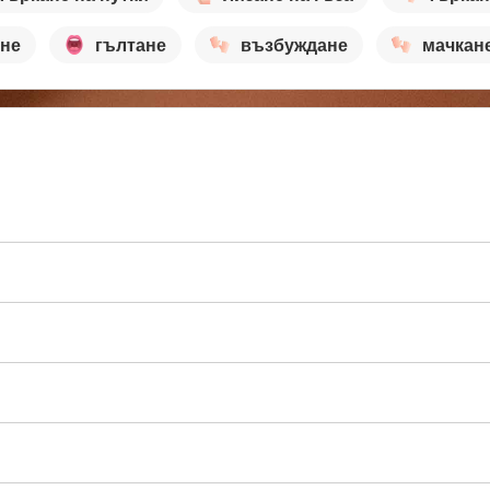
ане
гълтане
възбуждане
мачкан