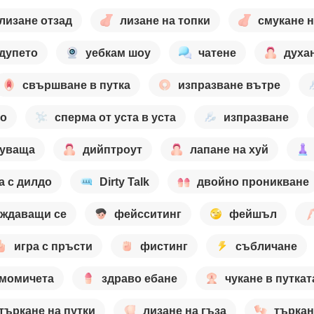
лизане отзад
лизане на топки
смукане н
 дупето
уебкам шоу
чатене
духа
свършване в путка
изпразване вътре
то
сперма от уста в уста
изпразване
цуваща
дийптроут
лапане на хуй
а с дилдо
Dirty Talk
двойно проникване
аждаващи се
фейсситинг
фейшъл
игра с пръсти
фистинг
събличане
 момичета
здраво ебане
чукане в путкат
търкане на путки
лизане на гъза
търкан