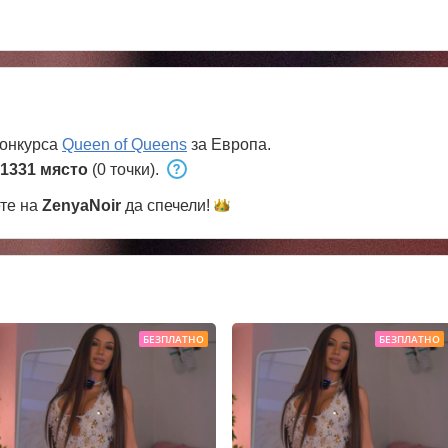
конкурса
Queen of Queens
за Европа.
1331 място
(0 точки).
ете на
ZenyaNoir
да
спечели!
БЕЗПЛАТНО
БЕЗПЛАТНО