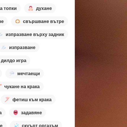
а топки
духане
не
свършване вътре
изпразване върху задник
изпразване
дилдо игра
мечтаещи
чукане на крака
фетиш към крака
а
задавяне
е
скуърт оргазъм