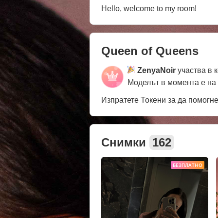
Hello, welcome to my room!
Queen of Queens
ZenyaNoir
участва в 
Моделът в момента е на
Изпратете Токени за да помогн
Снимки
162
БЕЗПЛАТНО